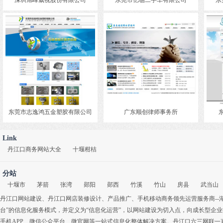
深圳旭峰威视股份有限公司
东莞市亿临二手车有限公司
东
东莞市志逸鸿五金塑胶有限公司
广东顺创律师事务所
Link
丹江口商务网站大全
十堰柑桔
分站
十堰市
茅箭
张湾
郧阳
郧西
竹溪
竹山
房县
武当山
丹江口网站建设
、
丹江口网店装修设计
、
产品推广
、
手机移动商务
领先运营服务商-
台”的信息化服务模式，并定义为“信息化运营”，以网站建设为切入点，向成长型企
手机APP
、
微信公众平台
、
微官网
等一站式信息化整体解决方案。丹江口六三网联一