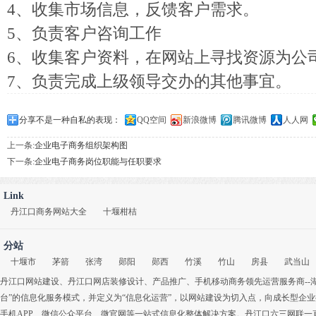
4、收集市场信息，反馈客户需求。
5、负责客户咨询工作
6、收集客户资料，在网站上寻找资源为公
7、负责完成上级领导交办的其他事宜。
分享不是一种自私的表现：
QQ空间
新浪微博
腾讯微博
人人网
上一条:
企业电子商务组织架构图
下一条:
企业电子商务岗位职能与任职要求
Link
丹江口商务网站大全
十堰柑桔
分站
十堰市
茅箭
张湾
郧阳
郧西
竹溪
竹山
房县
武当山
丹江口网站建设
、
丹江口网店装修设计
、
产品推广
、
手机移动商务
领先运营服务商-
台”的信息化服务模式，并定义为“信息化运营”，以网站建设为切入点，向成长型企
手机APP
、
微信公众平台
、
微官网
等一站式信息化整体解决方案。丹江口六三网联一