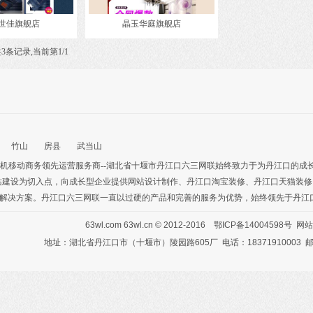
世佳旗舰店
晶玉华庭旗舰店
3条记录,当前第1/1
竹山
房县
武当山
机移动商务
领先运营服务商--湖北省十堰市丹江口六三网联始终致力于为丹江口的成
站建设为切入点，向成长型企业提供
网站设计制作
、
丹江口淘宝装修
、
丹江口天猫装修
解决方案。丹江口六三网联一直以过硬的产品和完善的服务为优势，始终领先于丹江
63wl.com
63wl.cn
© 2012-2016
鄂ICP备14004598号
网站
地址：湖北省丹江口市（十堰市）陵园路605厂 电话：18371910003 邮箱