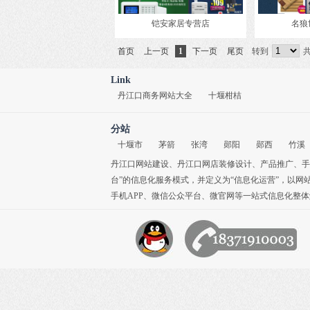
铠安家居专营店
名狼
首页
上一页
1
下一页
尾页
转到
共
Link
丹江口商务网站大全
十堰柑桔
分站
十堰市
茅箭
张湾
郧阳
郧西
竹溪
丹江口网站建设
、
丹江口网店装修设计
、
产品推广
、
手
台”的信息化服务模式，并定义为“信息化运营”，以网
手机APP
、
微信公众平台
、
微官网
等一站式信息化整体