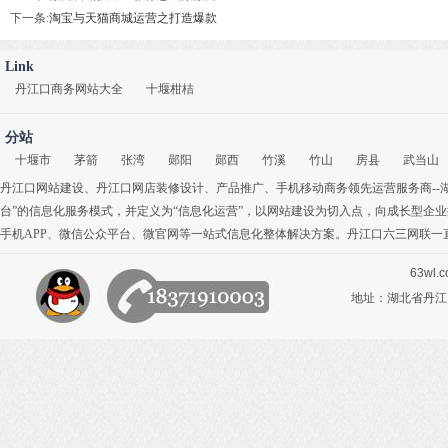
下一条:
淘宝与天猫商城运营之打造爆款
Link
丹江口商务网站大全
十堰柑桔
分站
十堰市
茅箭
张湾
郧阳
郧西
竹溪
竹山
房县
武当山
丹江口网站建设
、
丹江口网店装修设计
、
产品推广
、
手机移动商务
领先运营服务商-
台”的信息化服务模式，并定义为“信息化运营”，以网站建设为切入点，向成长型企
手机APP
、
微信公众平台
、
微官网
等一站式信息化整体解决方案。丹江口六三网联一
63wl.
地址：湖北省丹江口市