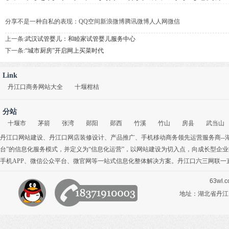
分享不是一种自私的表现：
QQ空间
新浪微博
腾讯微博
人人网
微信
上一条:
武汉试管婴儿：和睦家试管婴儿服务中心
下一条:
“城市厨房”开启网上买菜时代
Link
丹江口商务网站大全
十堰柑桔
分站
十堰市
茅箭
张湾
郧阳
郧西
竹溪
竹山
房县
武当山
丹江口网站建设
、
丹江口网店装修设计
、
产品推广
、
手机移动商务
领先运营服务商-
台”的信息化服务模式，并定义为“信息化运营”，以网站建设为切入点，向成长型企
手机APP
、
微信公众平台
、
微官网
等一站式信息化整体解决方案。丹江口六三网联一
63wl.
地址：湖北省丹江口市