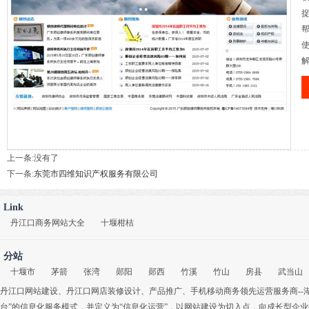
上一条:没有了
下一条:
东莞市四维知识产权服务有限公司
Link
丹江口商务网站大全
十堰柑桔
分站
十堰市
茅箭
张湾
郧阳
郧西
竹溪
竹山
房县
武当山
丹江口网站建设
、
丹江口网店装修设计
、
产品推广
、
手机移动商务
领先运营服务商-
台”的信息化服务模式，并定义为“信息化运营”，以网站建设为切入点，向成长型企