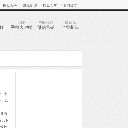
网站大全
基本知识
联系六三
返回首页
O
APP
WECHAT
EMAIL
推广
手机客户端
微信营销
企业邮箱
江中上
地，风
专业电
及以下
程设计