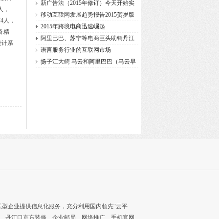
新广告法（2015年修订）今天开始实
人，
施
移动互联网发展趋势报告2015贺岁版
4人，
2015年跨境电商迅速崛起
备精
阿里巴巴、苏宁等电商巨头助销丹江
设计系
语言服务行业的互联网市场
扬子江大鳄 马云和阿里巴巴（马云早
长型企业提供信息化服务，充分利用国内领先“云平
、
丹江口京东装修
、
企业邮局
、
网络推广
、
手机官网
、